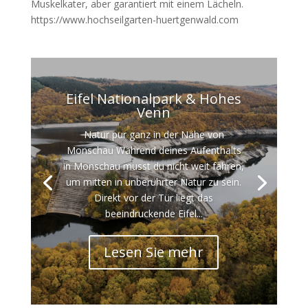
Muskelkater, aber garantiert mit einem Lächeln.
https://www.hochseilgarten-huertgenwald.com
Eifel Nationalpark & Hohes
Venn
Natur pur ganz in der Nähe von
Monschau Während deines Aufenthalts
in Monschau musst du nicht weit fahren,
um mitten in unberührter Natur zu sein.
Direkt vor der Tür liegt das
beeindruckende Eifel...
Lesen Sie mehr