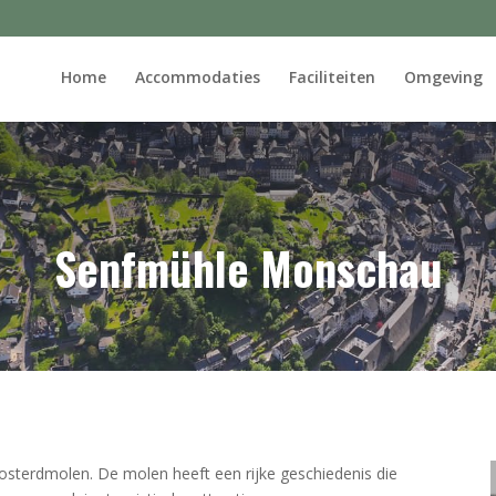
Home
Accommodaties
Faciliteiten
Omgeving
Senfmühle Monschau
sterdmolen. De molen heeft een rijke geschiedenis die