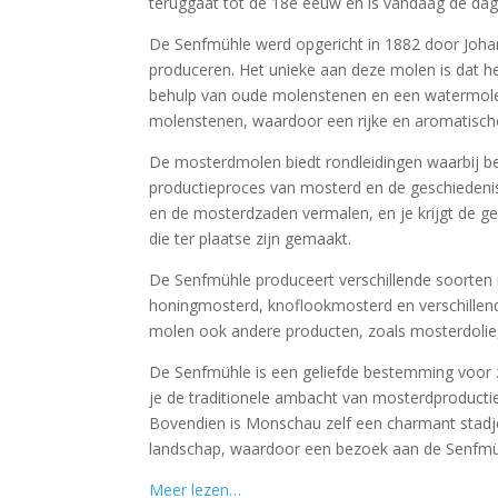
teruggaat tot de 18e eeuw en is vandaag de dag e
De Senfmühle werd opgericht in 1882 door Joha
produceren. Het unieke aan deze molen is dat h
behulp van oude molenstenen en een watermol
molenstenen, waardoor een rijke en aromatisch
De mosterdmolen biedt rondleidingen waarbij 
productieproces van mosterd en de geschiedenis
en de mosterdzaden vermalen, en je krijgt de g
die ter plaatse zijn gemaakt.
De Senfmühle produceert verschillende soorten 
honingmosterd, knoflookmosterd en verschillen
molen ook andere producten, zoals mosterdolie
De Senfmühle is een geliefde bestemming voor z
je de traditionele ambacht van mosterdproducti
Bovendien is Monschau zelf een charmant stadje
landschap, waardoor een bezoek aan de Senfmüh
Meer lezen…