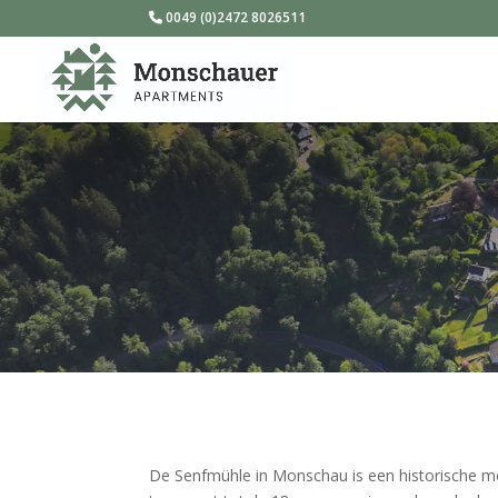
0049 (0)2472 8026511
De Senfmühle in Monschau is een historische mo