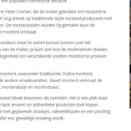
en populaire toeristische attractie.
nn Peter Cremer, die de molen gebruikte om mosterd te
et nog steeds op traditionele wijze mosterd produceert met
en. De mosterdzaden worden fijngemalen door de
e mosterd ontstaat.
bezoekers meer te weten kunnen komen over het
 van de molen. Je kunt zien hoe de molenstenen draaien
elegenheid om verschillende soorten mosterd te proeven
mosterd, waaronder traditionele Duitse mosterd,
de andere smaakvariaties. Naast mosterd verkoopt de
, mosterdazijn en mosterdsaus.
owel lokale bewoners als toeristen. Het is een plek waar
e kunt ervaren en authentieke producten kunt kopen.
 met geplaveide straatjes, vakwerkhuizen en een prachtig
le een geweldige ervaring wordt.