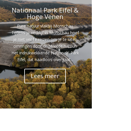
Nationaal Park Eifel &
Hoge Venen
Pure natuur vlakbij Monschau
Tijdens je verblijf in Monschau hoef
je niet ver te reizen om je te laten
omringen door ongerepte natuur.
Het indrukwekkende Nationaal Park
Eifel, dat naadloos overgaat...
Lees meer